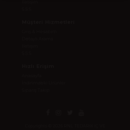
İletişim
S.S.S.
Müşteri Hizmetleri
Giriş & Hesabım
Detaylı Arama
İletişim
S.S.S.
Hızlı Erişim
Anasayfa
İndirimdeki Ürünler
Sipariş Takip
Copyrights © 2026 RNL TEDARİK İÇ VE