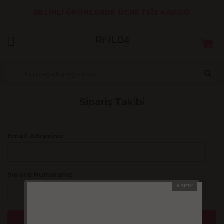
BELİRLİ ÜRÜNLERDE ÜCRETSİZ KARGO
Sipariş Takibi
Email Adresiniz
Sipariş Numaranız