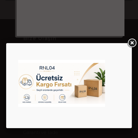
Bize Ulaşın
02122800007 - 05324283470
satis@rnl04.com
Ortabayır Mah. Alev Sokak 3/B Gültepe
Kağıthane İstanbul
Kurumsal
Giriş & Hesabım
Sipariş Takibi
Hakkımızda
Gizlilik ve Kullanım Şartları
Kargo ve Taşıma Bilgileri
Garanti ve İade