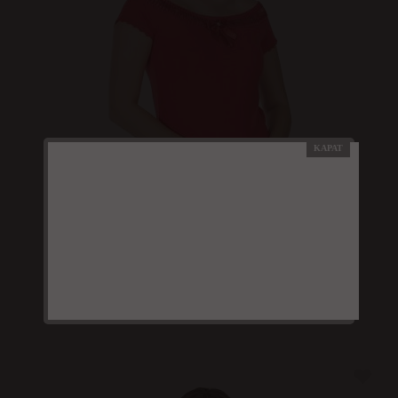
Derya Kurşun Bayan Kırmızı T-Shirt 259
290.00 TL
414.29 TL
%30
İNDİRİM