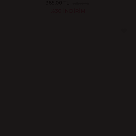
365.00 TL
521.43 TL
%30
İNDİRİM