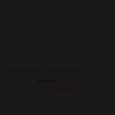
Derya Kurşun Yarım Kol Bisiklet Yaka Kadın Gri Tişört 228
350.00 TL
500.00 TL
%30
İNDİRİM