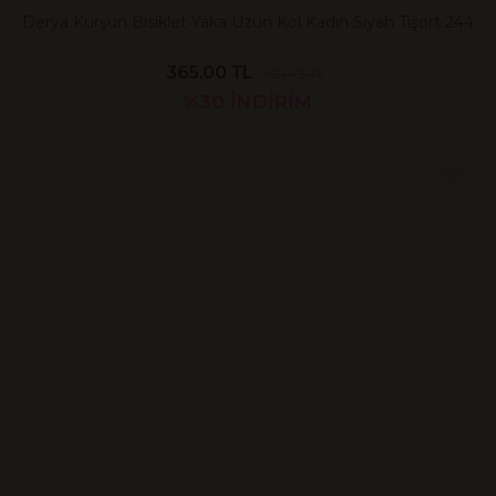
Derya Kurşun Bisiklet Yaka Uzun Kol Kadın Siyah Tişört 244
365.00 TL
521.43 TL
%30
İNDİRİM