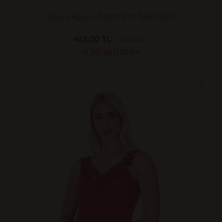
Derya Kurşun T-Shirt Şort Takım 280
415.00 TL
592.86 TL
%30
İNDİRİM