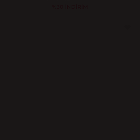
%30
İNDİRİM