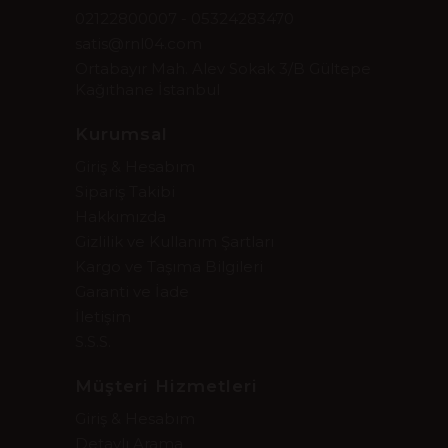
02122800007 - 05324283470
satis@rnl04.com
Ortabayır Mah. Alev Sokak 3/B Gültepe
Kağıthane İstanbul
Kurumsal
Giriş & Hesabım
Sipariş Takibi
Hakkımızda
Gizlilik ve Kullanım Şartları
Kargo ve Taşıma Bilgileri
Garanti ve İade
İletişim
S.S.S.
Müşteri Hizmetleri
Giriş & Hesabım
Detaylı Arama