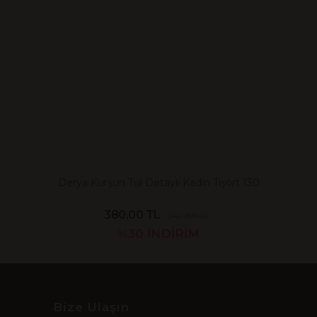
Derya Kurşun Tül Detaylı Kadın Tişört 130
380.00 TL
542.86 TL
%30
İNDİRİM
Bize Ulaşın