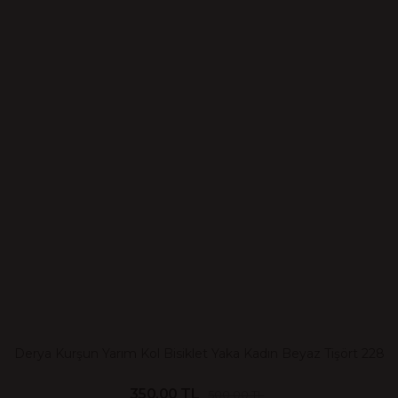
Derya Kurşun Yarım Kol Bisiklet Yaka Kadın Beyaz Tişört 228
350.00 TL
500.00 TL