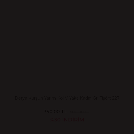
Derya Kurşun Yarım Kol V Yaka Kadın Gri Tişört 227
350.00 TL
500.00 TL
%30
İNDİRİM