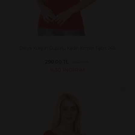
Derya Kurşun Güpürlü Kadın Kırmızı Tişört 268
290.00 TL
414.29 TL
%30
İNDİRİM