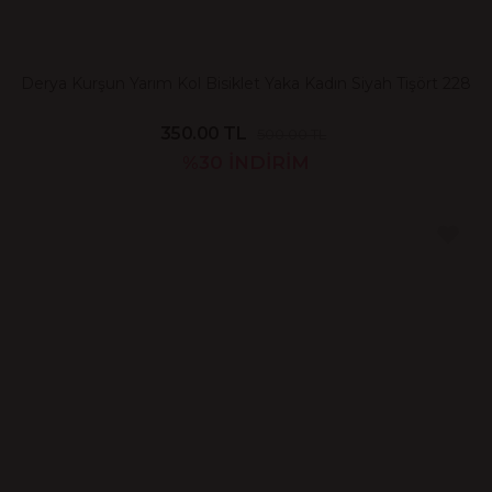
Derya Kurşun Yarım Kol Bisiklet Yaka Kadın Siyah Tişört 228
350.00 TL
500.00 TL
%30
İNDİRİM