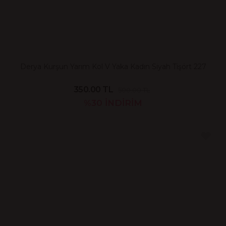
Derya Kurşun Yarım Kol V Yaka Kadın Siyah Tişört 227
350.00 TL
500.00 TL
%30
İNDİRİM