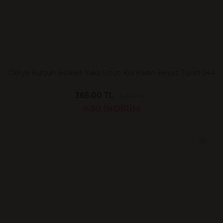
Derya Kurşun Bisiklet Yaka Uzun Kol Kadın Beyaz Tişört 244
365.00 TL
521.43 TL
%30
İNDİRİM