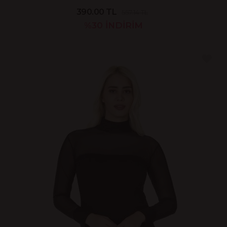
390.00 TL
557.14 TL
%30
İNDİRİM