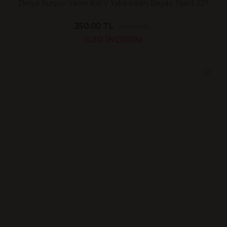
Derya Kurşun Yarım Kol V Yaka Kadın Beyaz Tişört 227
350.00 TL
500.00 TL
%30
İNDİRİM