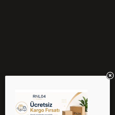
Derya Kurşun Bisiklet Yaka Uzun Kol Kadın Gri Tişört 244
365.00 TL
521.43 TL
%30
İNDİRİM