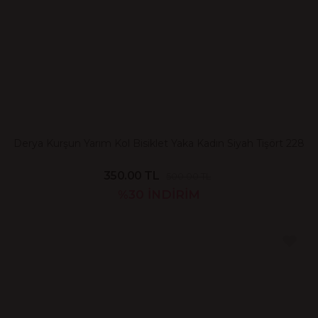
Derya Kurşun Yarım Kol Bisiklet Yaka Kadın Siyah Tişört 228
350.00 TL
500.00 TL
%30
İNDİRİM