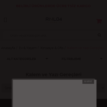
BELİRLİ ÜRÜNLERDE ÜCRETSİZ KARGO
Anasayfa
Ev & Yaşam
Kırtasiye & Ofis
Kalem ve Yazı Gereçleri
ALT KATEGORILER
FILTRELEME
Kalem ve Yazı Gereçleri