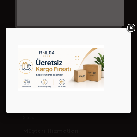
Bize Ulaşın
02122800007 - 05324283470
satis@rnl04.com
Ortabayır Mah. Alev Sokak 3/B Gültepe
Kağıthane İstanbul
Kurumsal
Giriş & Hesabım
Sipariş Takibi
Hakkımızda
Gizlilik ve Kullanım Şartları
Kargo ve Taşıma Bilgileri
Garanti ve İade
İletişim
S.S.S.
Müşteri Hizmetleri