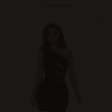
%30
İNDİRİM