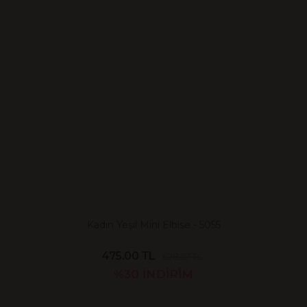
Kadın Yeşil Mini Elbise - 5055
475.00 TL
678.57 TL
%30
İNDİRİM