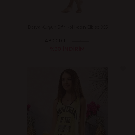
Derya Kurşun Sıfır Kol Kadın Elbise 955
480.00 TL
685.71 TL
%30
İNDİRİM