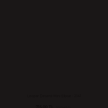
Leopar Desenli Mini Elbise - 2141
715.00 TL
1,021.43 TL