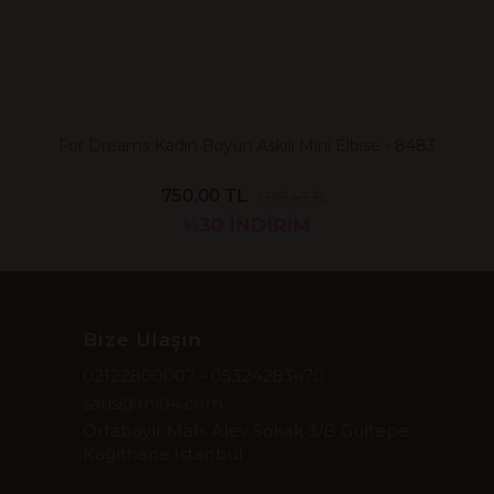
For Dreams Kadın Boyun Askılı Mini Elbise - 8483
750.00 TL
1,071.43 TL
%30
İNDİRİM
Bize Ulaşın
02122800007 - 05324283470
satis@rnl04.com
Ortabayır Mah. Alev Sokak 3/B Gültepe
Kağıthane İstanbul