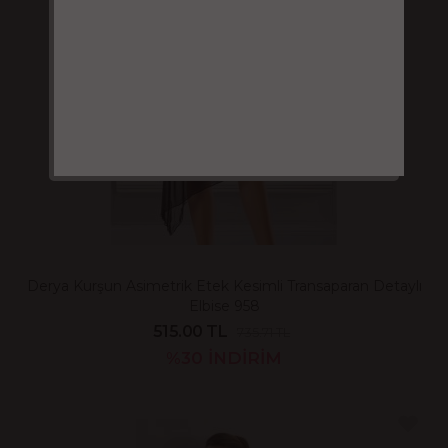
Derya Kurşun Asimetrik Etek Kesimli Transaparan Detaylı
Elbise 958
515.00 TL
735.71 TL
%30
İNDİRİM