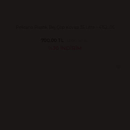
Pelicano Plastik Bej Çöp Kovası 35 Litre - 4152_05
700.00 TL
1,000.00 TL
%30
İNDİRİM