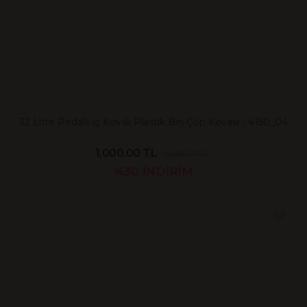
32 Litre Pedallı İç Kovalı Plastik Bej Çöp Kovası - 4150_04
1,000.00 TL
1,428.57 TL
%30
İNDİRİM