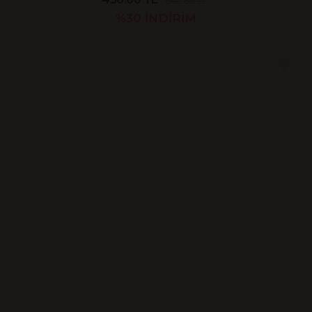
642.86 TL
%30
İNDİRİM