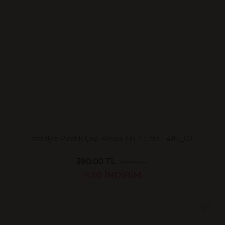
İstridye Plastik Çöp Kovası Gri 7 Litre - 4151_02
390.00 TL
557.14 TL
%30
İNDİRİM