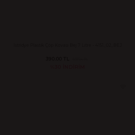
İstridye Plastik Çöp Kovası Bej 7 Litre - 4151_02_BEJ
390.00 TL
557.14 TL
%30
İNDİRİM