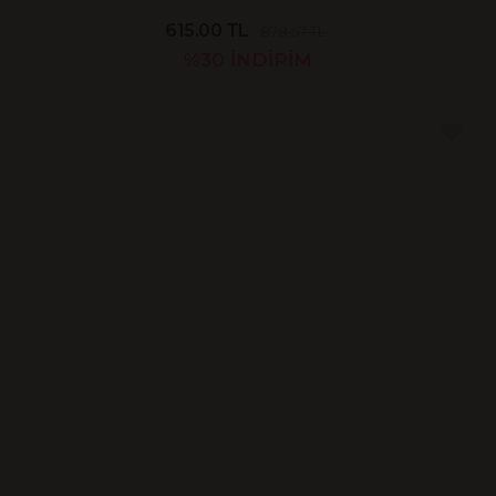
615.00 TL
878.57 TL
%30
İNDİRİM