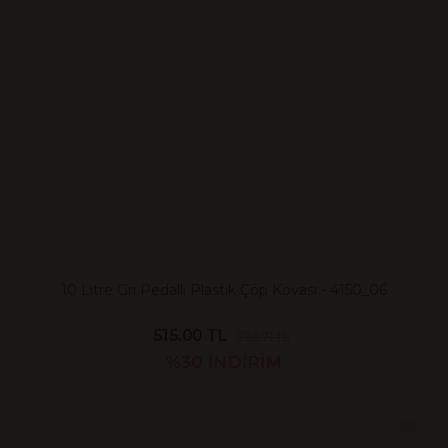
10 Litre Gri Pedallı Plastik Çöp Kovası - 4150_06
515.00 TL
735.71 TL
%30
İNDİRİM