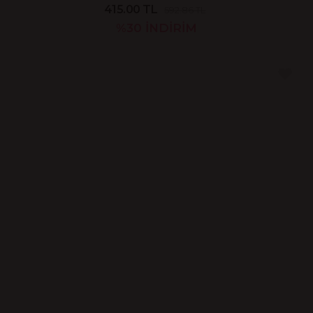
415.00 TL
592.86 TL
%30
İNDİRİM