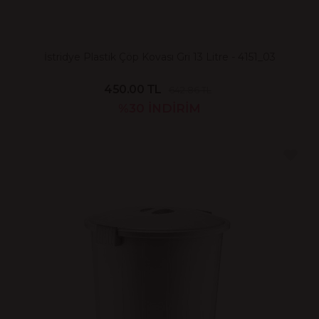
İstridye Plastik Çöp Kovası Gri 13 Litre - 4151_03
450.00 TL
642.86 TL
%30
İNDİRİM