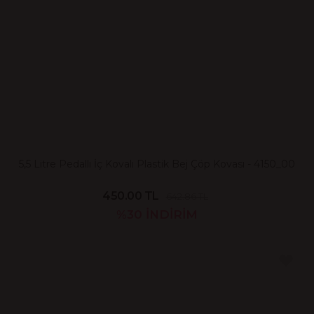
5,5 Litre Pedallı İç Kovalı Plastik Bej Çöp Kovası - 4150_00
450.00 TL
642.86 TL
%30
İNDİRİM