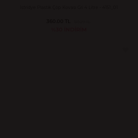
İstridye Plastik Çöp Kovası Gri 4 Litre - 4151_01
360.00 TL
515.29 TL
%30
İNDİRİM