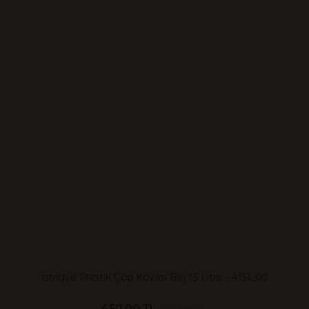
İstridye Plastik Çöp Kovası Bej 13 Litre - 4151_03
450.00 TL