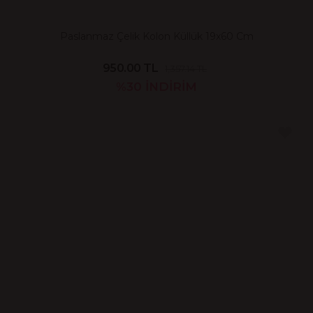
Paslanmaz Çelik Kolon Küllük 19x60 Cm
950.00 TL
1,357.14 TL
%30
İNDİRİM