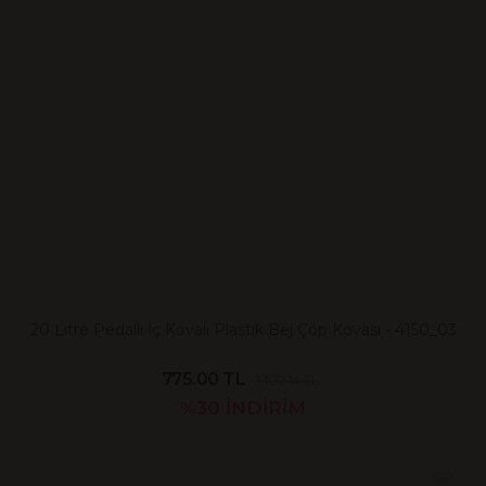
20 Litre Pedallı İç Kovalı Plastik Bej Çöp Kovası - 4150_03
775.00 TL
1,107.14 TL
%30
İNDİRİM