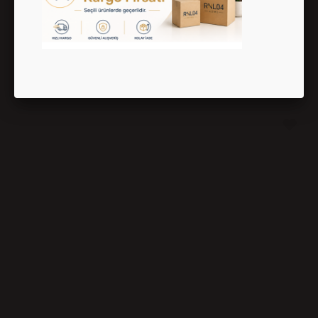
30 Litre Gri Pedallı Plastik Çöp Kovası - 4150_08
1,175.00 TL
1,658.57 TL
%29
İNDİRİM