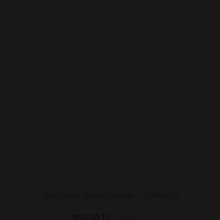
Yeşil Plastik Bahçe Koltuğu - GFM141GR
950.00 TL
1,357.14 TL