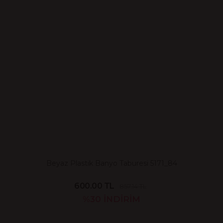
Beyaz Plastik Banyo Taburesi 5171_84
600.00 TL
857.14 TL
%30
İNDİRİM