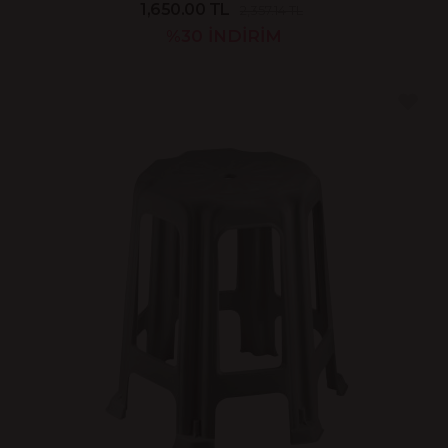
1,650.00 TL
2,357.14 TL
%30
İNDİRİM