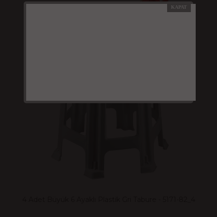
4 Adet Büyük 6 Ayaklı Plastik Gri Tabure - 5171-82_4