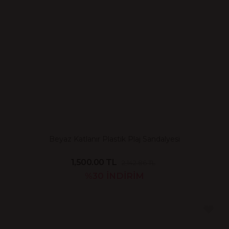
Beyaz Katlanır Plastik Plaj Sandalyesi
1,500.00 TL
2,142.86 TL
%30
İNDİRİM