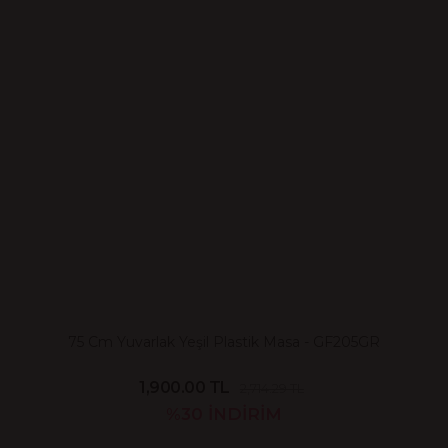
75 Cm Yuvarlak Yeşil Plastik Masa - GF205GR
1,900.00 TL
2,714.29 TL
%30
İNDİRİM