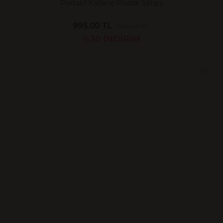
Portatif Katlanır Plastik Sehpa
995.00 TL
1,421.43 TL
%30
İNDİRİM