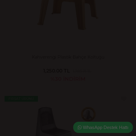
Kahverengi Plastik Bahçe Koltuğu
1,250.00 TL
1,785.71 TL
%30
İNDİRİM
FIRSAT ÜRÜNÜ
WhasApp Destek Hattı