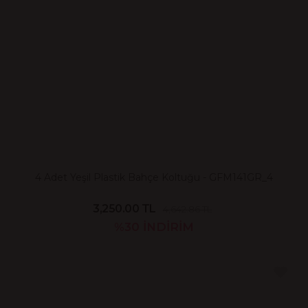
4 Adet Yeşil Plastik Bahçe Koltuğu - GFM141GR_4
3,250.00 TL
4,642.86 TL
%30
İNDİRİM