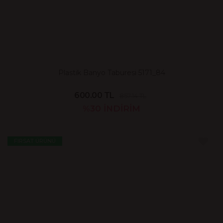
Plastik Banyo Taburesi 5171_84
600.00 TL
857.14 TL
%30
İNDİRİM
FIRSAT ÜRÜNÜ