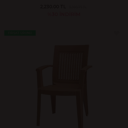
2,230.00 TL
3,185.71 TL
%30
İNDİRİM
FIRSAT ÜRÜNÜ