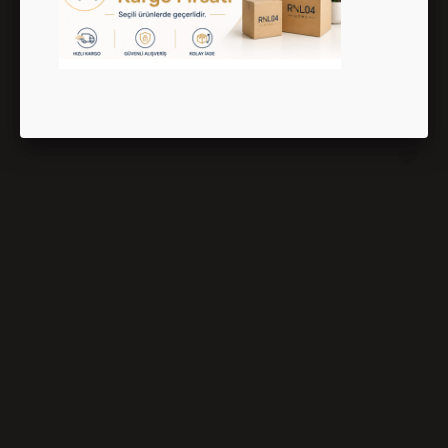
75 Cm Yuvarlak Beyaz Plastik Masa - GF205W
1,900.00 TL
2,714.29 TL
%30
İNDİRİM