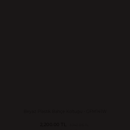
Beyaz Plastik Bahçe Koltuğu - GFM141W
2,200.00 TL
3,142.86 TL