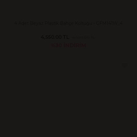
4 Adet Beyaz Plastik Bahçe Koltuğu - GFM141W_4
4,550.00 TL
6,500.00 TL
%30
İNDİRİM