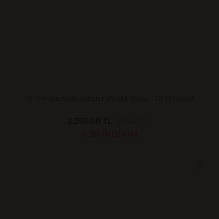
75 Cm Yuvarlak Katlanır Plastik Masa - GFM205W5
2,250.00 TL
3,214.29 TL
%30
İNDİRİM