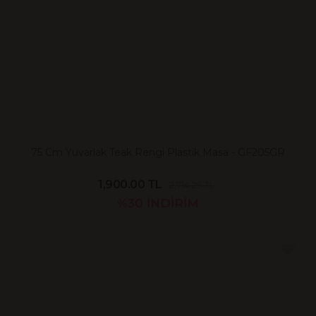
75 Cm Yuvarlak Teak Rengi Plastik Masa - GF205GR
1,900.00 TL
2,714.29 TL
%30
İNDİRİM