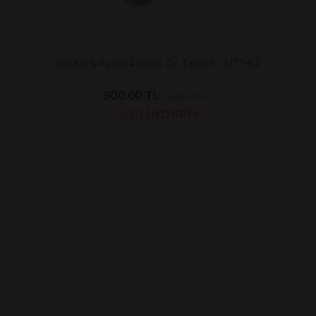
Büyük 6 Ayaklı Plastik Gri Tabure - 5171-82
900.00 TL
1,285.71 TL
%30
İNDİRİM