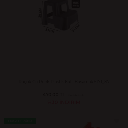
Küçük Gri Renk Plastik Katlı Basamak 5171_87
470.00 TL
671.43 TL
%30
İNDİRİM
FIRSAT ÜRÜNÜ