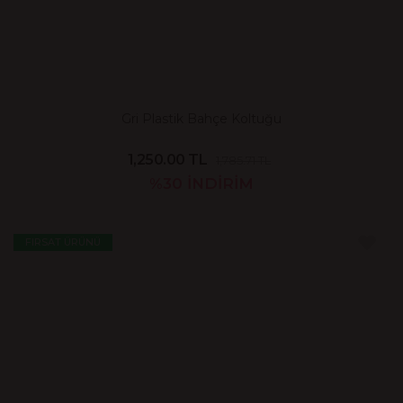
Gri Plastik Bahçe Koltuğu
1,250.00 TL
1,785.71 TL
%30
İNDİRİM
FIRSAT ÜRÜNÜ