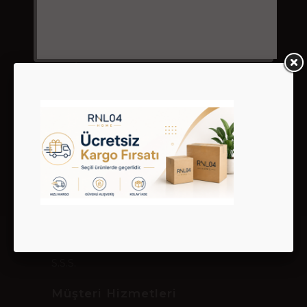
Bize Ulaşın
02122800007 - 05324283470
satis@rnl04.com
Ortabayır Mah. Alev Sokak 3/B Gültepe
Kağıthane İstanbul
Kurumsal
Giriş & Hesabım
Sipariş Takibi
Hakkımızda
Gizlilik ve Kullanım Şartları
Kargo ve Taşıma Bilgileri
Garanti ve İade
İletişim
S.S.S.
Müşteri Hizmetleri