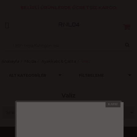
BELİRLİ ÜRÜNLERDE ÜCRETSİZ KARGO
Anasayfa
Moda
Ayakkabı & Çanta
Valiz
ALT KATEGORILER
FILTRELEME
Valiz