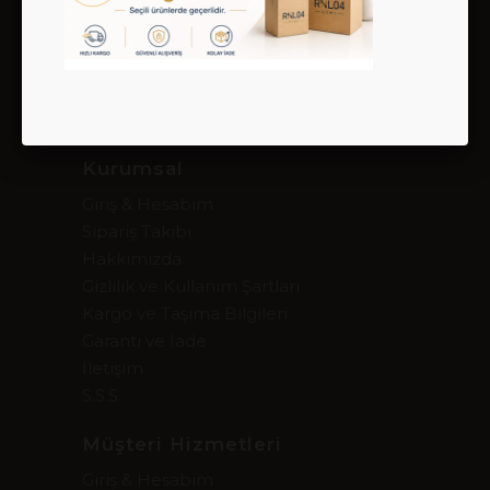
Bize Ulaşın
02122800007 - 05324283470
satis@rnl04.com
Ortabayır Mah. Alev Sokak 3/B Gültepe
Kağıthane İstanbul
Kurumsal
Giriş & Hesabım
Sipariş Takibi
Hakkımızda
Gizlilik ve Kullanım Şartları
Kargo ve Taşıma Bilgileri
Garanti ve İade
İletişim
S.S.S.
Müşteri Hizmetleri
Giriş & Hesabım