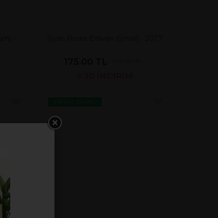
um) -
Siyah Florex Eldiven (Small) - 2077
175.00 TL
250.00 TL
%30
İNDİRİM
FIRSAT ÜRÜNÜ