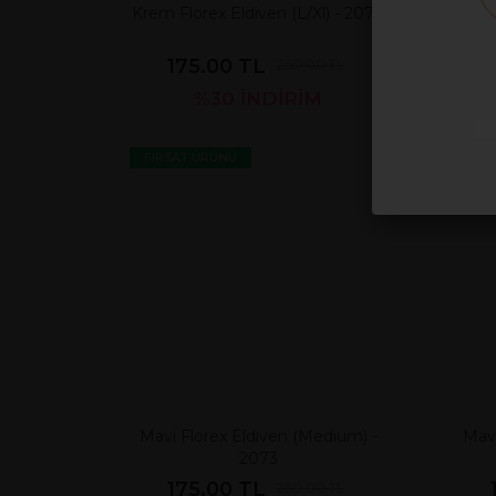
Krem Florex Eldiven (L/Xl) - 2078
Krem
175.00 TL
250.00 TL
%30
İNDİRİM
FIRSAT ÜRÜNÜ
FIR
Mavi Florex Eldiven (Medium) -
Mavi
2073
175.00 TL
250.00 TL