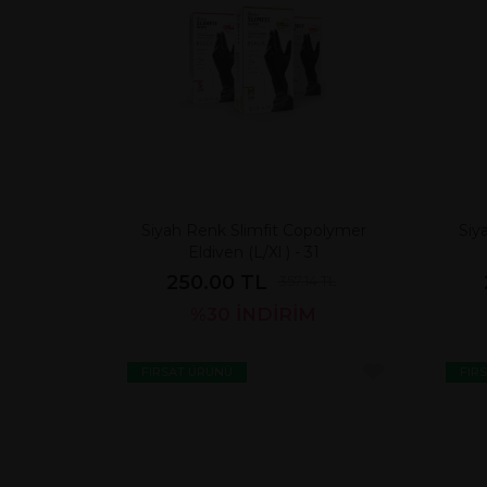
Siyah Renk Slimfit Copolymer
Siy
Eldiven (L/Xl ) - 31
250.00 TL
357.14 TL
%30
İNDİRİM
FIRSAT ÜRÜNÜ
FIR