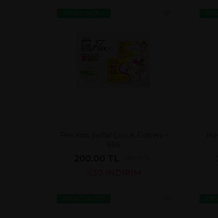
FIRSAT ÜRÜNÜ
FIR
Flex Kids Şeffaf Çocuk Eldiveni -
Mav
886
200.00 TL
285.71 TL
%30
İNDİRİM
FIRSAT ÜRÜNÜ
FIR