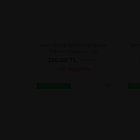
Krem Rengi Slimfit Copolymer
Kre
Eldiven (Medium) - 29
250.00 TL
357.14 TL
%30
İNDİRİM
FIRSAT ÜRÜNÜ
FIR