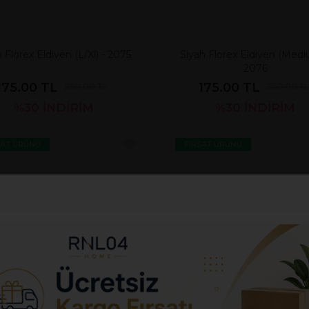
 Florex Eldiven (L/Xl) - 2075
Siyah Florex Eldiven (Medi
2076
175.00 TL
175.00 TL
250.00 TL
250.00 TL
%30
İNDİRİM
%30
İNDİRİM
SAT ÜRÜNÜ
FIRSAT ÜRÜNÜ