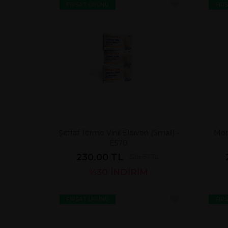
FIRSAT ÜRÜNÜ
FIR
Şeffaf Termo Vinil Eldiven (Small) -
Mor 
E570
230.00 TL
328.57 TL
%30
İNDİRİM
FIRSAT ÜRÜNÜ
FIR