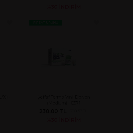
%30
İNDİRİM
FIRSAT ÜRÜNÜ
/Xl) -
Şeffaf Termo Vinil Eldiven
(Medium) - E571
230.00 TL
L
328.57 TL
%30
İNDİRİM