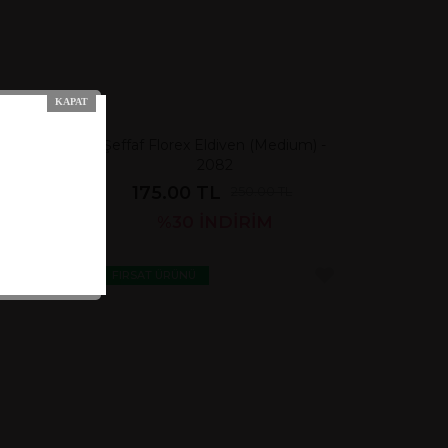
- 2081
Şeffaf Florex Eldiven (Medium) -
2082
175.00 TL
250.00 TL
%30
İNDİRİM
FIRSAT ÜRÜNÜ