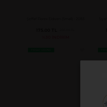
Şeffaf Florex Eldiven (Small) - 2083
Siyah
175.00 TL
250.00 TL
%30
İNDİRİM
FIRSAT ÜRÜNÜ
FIR