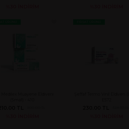
%30
İNDİRİM
%30
İNDİRİM
SAT ÜRÜNÜ
FIRSAT ÜRÜNÜ
l Medilex Muayene Eldiveni
Şeffaf Termo Vinil Eldiven (L
(Small) - 410
E572
210.00 TL
230.00 TL
300.00 TL
328.57 T
%30
İNDİRİM
%30
İNDİRİM