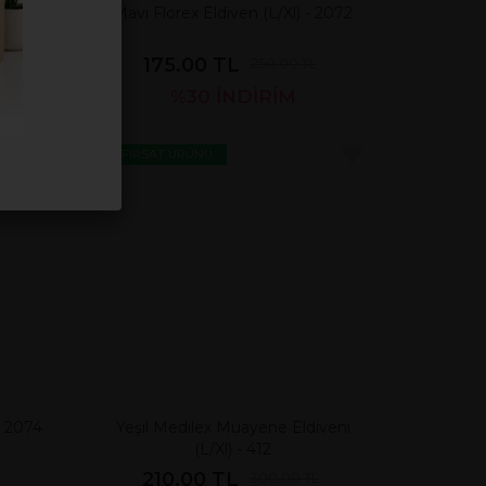
 - 2080
Mavi Florex Eldiven (L/Xl) - 2072
175.00 TL
250.00 TL
%30
İNDİRİM
FIRSAT ÜRÜNÜ
- 2074
Yeşil Medilex Muayene Eldiveni
(L/Xl) - 412
210.00 TL
300.00 TL