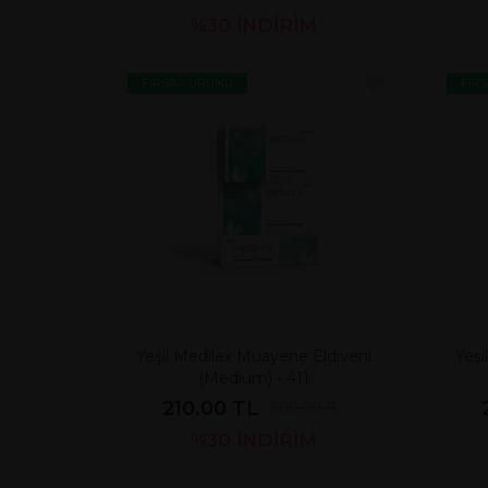
%30
İNDİRİM
FIRSAT ÜRÜNÜ
FIR
Yeşil Medilex Muayene Eldiveni
Yeşi
(Medium) - 411
210.00 TL
300.00 TL
%30
İNDİRİM