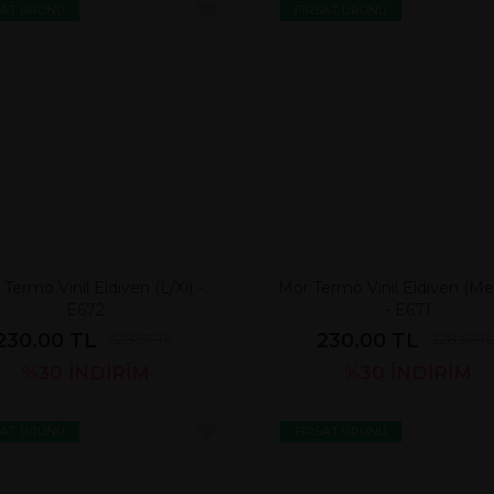
SAT ÜRÜNÜ
FIRSAT ÜRÜNÜ
Termo Vinil Eldiven (L/Xl) -
Mor Termo Vinil Eldiven (M
E672
- E671
230.00 TL
230.00 TL
328.57 TL
328.57 T
%30
İNDİRİM
%30
İNDİRİM
SAT ÜRÜNÜ
FIRSAT ÜRÜNÜ