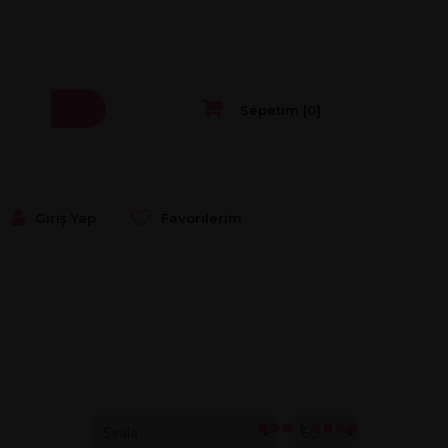
Sepetim [
0
]
Giriş Yap
Favorilerim