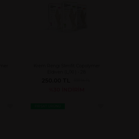
ymer
Krem Rengi Slimfit Copolymer
Eldiven (L/Xl ) - 28
250.00 TL
357.14 TL
%30
İNDİRİM
FIRSAT ÜRÜNÜ