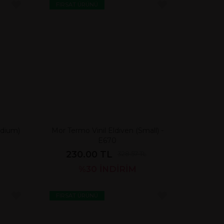
FIRSAT ÜRÜNÜ
edium)
Mor Termo Vinil Eldiven (Small) -
E670
230.00 TL
L
328.57 TL
%30
İNDİRİM
FIRSAT ÜRÜNÜ